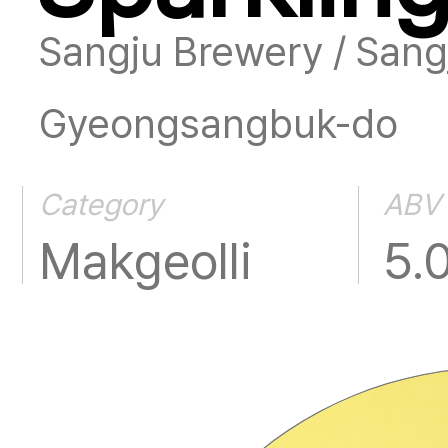
Sangju Brewery / Sang
Gyeongsangbuk-do
Category
ABV
Makgeolli
5.